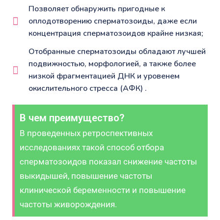
Позволяет обнаружить пригодные к
оплодотворению сперматозоиды, даже если
концентрация сперматозоидов крайне низкая;
Отобранные сперматозоиды обладают лучшей
подвижностью, морфологией, а также более
низкой фрагментацией ДНК и уровенем
окислительного стресса (АФК) .
В чем преимущество?
В проведенных ретроспективных
исследованиях такой способ отбора
сперматозоидов показал снижение частоты
выкидышей, повышение частоты
клинической беременности и повышение
частоты живорождения.