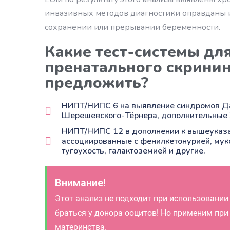
инвазивных методов диагностики оправданы 
сохранении или прерывании беременности.
Какие тест-системы дл
пренатального скрини
предложить?
НИПТ/НИПС 6 на выявление синдромов Да
Шерешевского-Тёрнера, дополнительные 
НИПТ/НИПС 12 в дополнении к вышеуказа
ассоциированные с фенилкетонурией, мук
тугоухость, галактоземией и другие.
Внимание!
Этот анализ не подходит при использовании
браться у донора ооцитов! Но применим при
материнства.