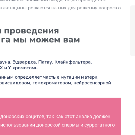
и женщины решаются на них для решения вопроса о
я проведения
нга мы можем вам
уна, Эдвардса, Патау, Клайнфельтера,
X и Y хромосомы.
нным определяет частые мутации матери,
овисцидозом, гемохроматозом, нейросенсорной
 донорских ооцитов, так как этот анализ должен
 использовании донорской спермы и суррогатного