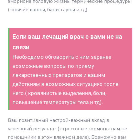
эмбриона половую жизнь, термические процедуры
(горячие ванны, бани, сауны и тд).
Если ваш лечащий врач с вами не на
связи
Необходимо обговорить с ним заранее
возможные вопросы по приему
лекарственных препаратов и вашим
действиям в возможных ситуациях после
него ( кровянистые выделения, боли,
повышение температуры тела и тд).
Ваш позитивный настрой-важный вклад в
успешный результат ( стрессовые гормоны нам не
помощники в этом влажном деле). Возможно вам