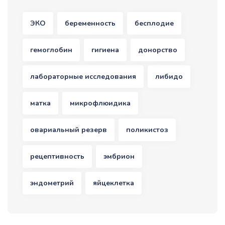
ЭКО
беременность
бесплодие
гемоглобин
гигиена
донорство
лабораторные исследования
либидо
матка
микрофлюидика
овариальный резерв
поликистоз
рецептивность
эмбрион
эндометрий
яйцеклетка