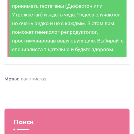
принимать гестагены (Дюфастон или
Утрожестан) и ждать чуда. Чудеса случаются,
но очень редко и не с каждым. В этом вам
поможет гинеколог-репродуктолог,
простимулировав вашу овуляцию. Выбирайте
специалиста тщательно и будьте здоровы.
Метки:
поликистоз
Поиск